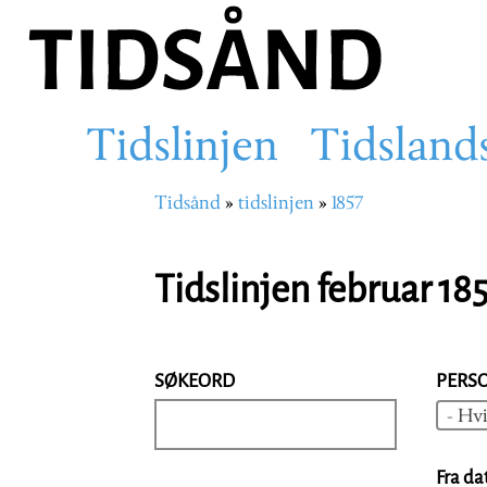
Hopp
til
hovedinnhold
Tidslinjen
Tidsland
Main
Tidsånd
tidslinjen
1857
Navigasjonssti
navigation
Tidslinjen februar 18
SØKEORD
PERS
- Hvi
Fra da