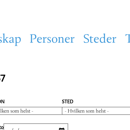
skap
Personer
Steder
57
ON
STED
lken som helst -
- Hvilken som helst -
to
DATE