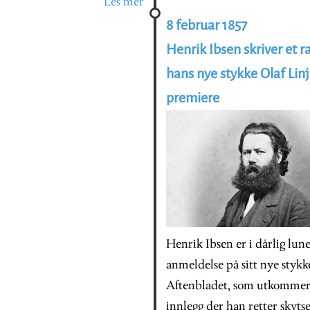
Les mer
8 februar 1857
Henrik Ibsen skriver et r
hans nye stykke Olaf Lin
premiere
Henrik Ibsen er i dårlig lune
anmeldelse på sitt nye styk
Aftenbladet, som utkommer i 
innlegg der han retter skyts