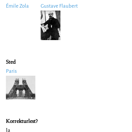
Émile Zola
Gustave Flaubert
Image
Sted
Paris
Image
Korrekturlest?
Ja