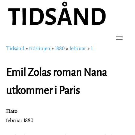
Hopp
til
hovedinnhold
Toggle
Tidsånd
tidslinjen
1880
februar
1
naviga
Navigasjonssti
Emil Zolas roman Nana
utkommer i Paris
Dato
februar 1880