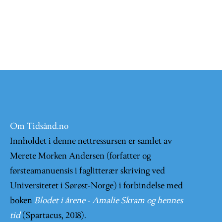
Om Tidsånd.no
Innholdet i denne nettressursen er samlet av
Merete Morken Andersen (forfatter og
førsteamanuensis i faglitterær skriving ved
Universitetet i Sørøst-Norge) i forbindelse med
boken
Blodet i årene - Amalie Skram og hennes
tid
(Spartacus, 2018).