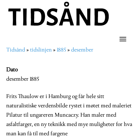
Hopp
til
hovedinnhold
Toggle
Tidsånd
tidslinjen
1885
desember
naviga
Navigasjonssti
Dato
desember 1885
Frits Thaulow er i Hamburg og får hele sitt
naturalistiske verdensbilde rystet i møtet med maleriet
Pilatur til ungareren Muncaczy. Han maler med
asfaltfarger, en ny teknikk med mye muligheter for hva
man kan få til med fargene