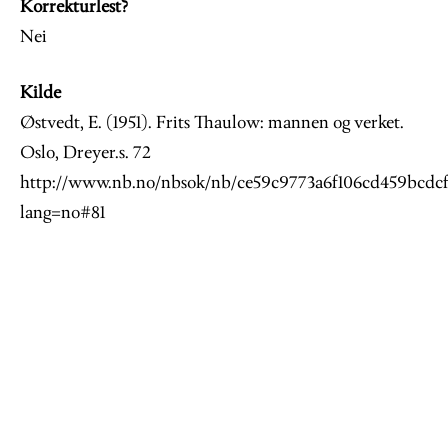
Korrekturlest?
Nei
Kilde
Østvedt, E. (1951). Frits Thaulow: mannen og verket.
Oslo, Dreyer.s. 72
http://www.nb.no/nbsok/nb/ce59c9773a6f106cd459bcdcf
lang=no#81