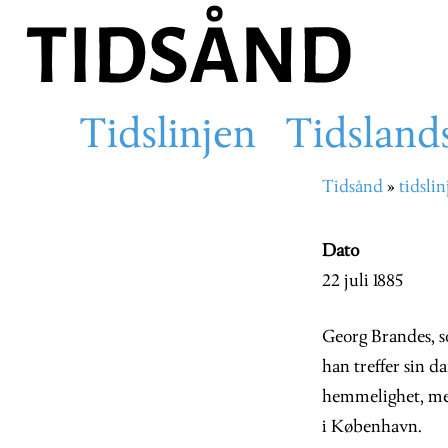
Hopp
til
hovedinnhold
Tidslinjen
Tidsland
Main
Tidsånd
tidslin
Navigasjons
navigation
Dato
22 juli 1885
Georg Brandes, so
han treffer sin 
hemmelighet, men
i København.