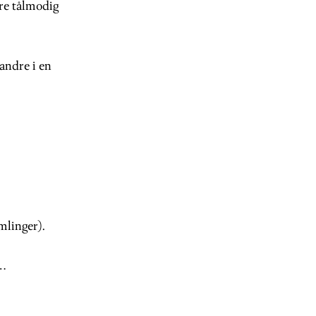
ære tålmodig
andre i en
mlinger).
…