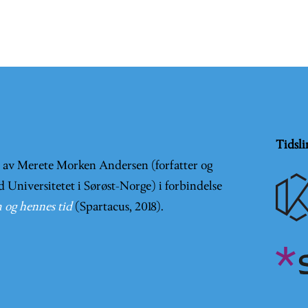
Tidsli
t av Merete Morken Andersen (forfatter og
d Universitetet i Sørøst-Norge) i forbindelse
 og hennes tid
(Spartacus, 2018).