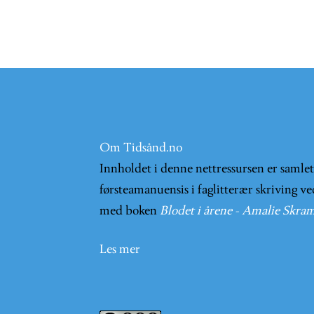
Om Tidsånd.no
Innholdet i denne nettressursen er samle
førsteamanuensis i faglitterær skriving ve
med boken
Blodet i årene - Amalie Skram
Les mer