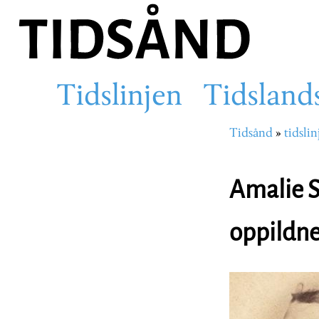
Hopp
til
hovedinnhold
Tidslinjen
Tidsland
Main
Tidsånd
tidslin
Navigasjons
navigation
Amalie S
oppildnet
Image