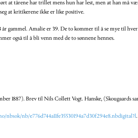
ørt at tårene har trillet mens hun har lest, men at han må v
eg at kritikerene ikke er like positive.
3 år gammel. Amalie er 39. De to kommer til å se mye til hver
mer også til å bli venn med de to sønnene hennes.
ber 1887). Brev til Nils Collett Vogt. Hanske, (Skougaards sa
no/nbsok/nb/e776d744a11fe35530194a7d30f294e8.nbdigital?l