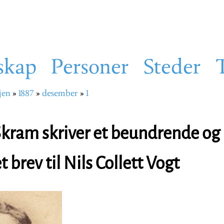
skap
Personer
Steder
jen
1887
desember
1
sti
kram skriver et beundrende og
 brev til Nils Collett Vogt