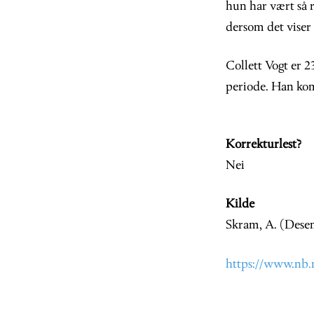
hun har vært så r
dersom det viser s
Collett Vogt er 2
periode. Han kom
Korrekturlest?
Nei
Kilde
Skram, A. (Desem
https://www.nb.