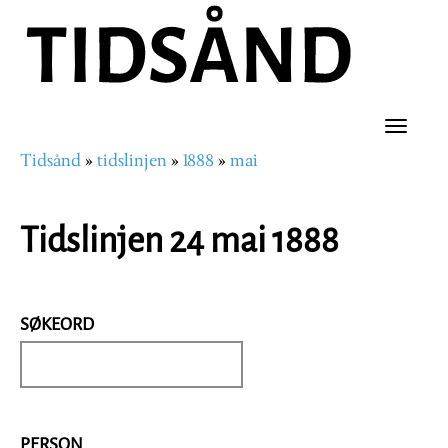
Hopp
til
hovedinnhold
Toggle
Tidsånd
tidslinjen
1888
mai
naviga
Navigasjonssti
Tidslinjen 24 mai 1888
SØKEORD
PERSON