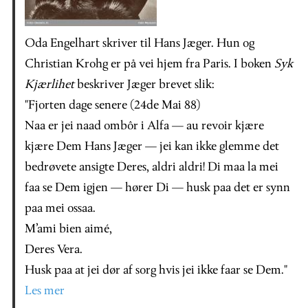
Oda Engelhart skriver til Hans Jæger. Hun og
Christian Krohg er på vei hjem fra Paris. I boken
Syk
Kjærlihet
beskriver Jæger brevet slik:
"Fjorten dage senere (24de Mai 88)
Naa er jei naad ombôr i Alfa — au revoir kjære
kjære Dem Hans Jæger — jei kan ikke glemme det
bedrøvete ansigte Deres, aldri aldri! Di maa la mei
faa se Dem igjen — hører Di — husk paa det er synn
paa mei ossaa.
M’ami bien aimé,
Deres Vera.
Husk paa at jei dør af sorg hvis jei ikke faar se Dem."
Les mer