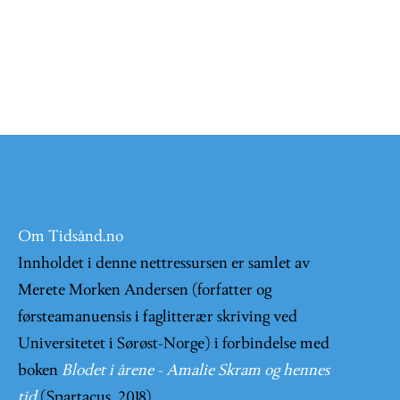
Om Tidsånd.no
Innholdet i denne nettressursen er samlet av
Merete Morken Andersen (forfatter og
førsteamanuensis i faglitterær skriving ved
Universitetet i Sørøst-Norge) i forbindelse med
boken
Blodet i årene - Amalie Skram og hennes
tid
(Spartacus, 2018).