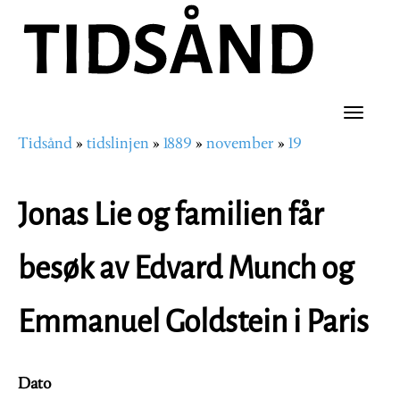
Hopp
til
hovedinnhold
Toggle
Tidsånd
tidslinjen
1889
november
19
naviga
Navigasjonssti
Jonas Lie og familien får
besøk av Edvard Munch og
Emmanuel Goldstein i Paris
Dato