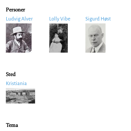
Personer
Ludvig Alver
Lolly Vibe
Sigurd Høst
Image
Image
Image
Sted
Kristiania
Image
Tema