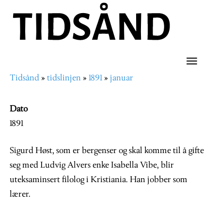
Hopp
til
hovedinnhold
Toggle
Tidsånd
tidslinjen
1891
januar
naviga
Navigasjonssti
Dato
1891
Sigurd Høst, som er bergenser og skal komme til å gifte
seg med Ludvig Alvers enke Isabella Vibe, blir
uteksaminsert filolog i Kristiania. Han jobber som
lærer.