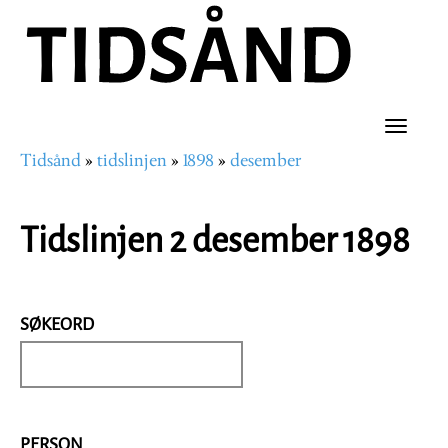
Hopp
til
hovedinnhold
Toggle
Tidsånd
tidslinjen
1898
desember
naviga
Navigasjonssti
Tidslinjen 2 desember 1898
SØKEORD
PERSON