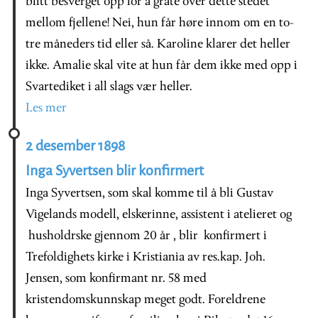
blitt besverget opp for å gråte over dette stedet
mellom fjellene! Nei, hun får høre innom om en to-
tre måneders tid eller så. Karoline klarer det heller
ikke. Amalie skal vite at hun får dem ikke med opp i
Svartediket i all slags vær heller.
Les mer
2 desember 1898
Inga Syvertsen blir konfirmert
Inga Syvertsen
, som skal komme til å bli Gustav
Vigelands modell, elskerinne, assistent i atelieret og
husholdrske gjennom 20 år , blir konfirmert i
Trefoldighets kirke i Kristiania av res.kap. Joh.
Jensen, som konfirmant nr. 58 med
kristendomskunnskap meget godt. Foreldrene