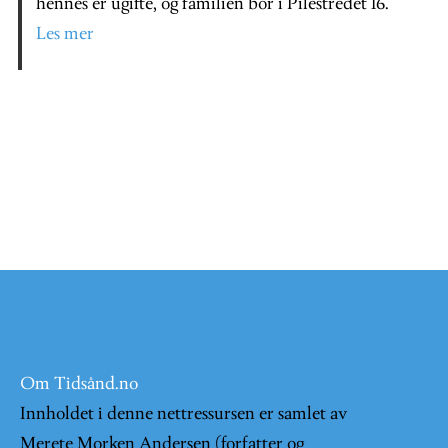
hennes er ugifte, og familien bor i Pilestredet 16.
Les mer
Om Tidsånd.no
Innholdet i denne nettressursen er samlet av
Merete Morken Andersen (forfatter og