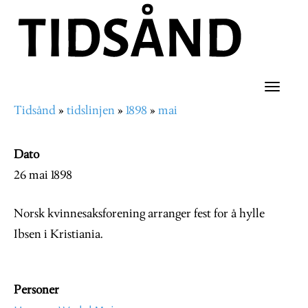
Hopp
til
hovedinnhold
Toggle
Tidsånd
tidslinjen
1898
mai
naviga
Navigasjonssti
Dato
26 mai 1898
Norsk kvinnesaksforening arranger fest for å hylle
Ibsen i Kristiania.
Personer