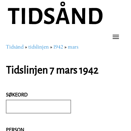
Hopp
til
hovedinnhold
Toggle
Tidsånd
tidslinjen
1942
mars
naviga
Navigasjonssti
Tidslinjen 7 mars 1942
SØKEORD
PERSON