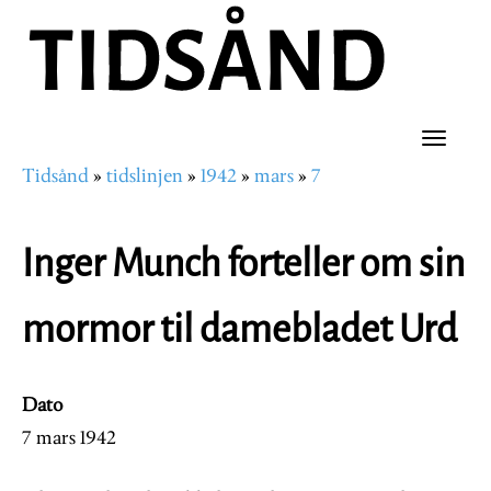
Hopp
til
hovedinnhold
Toggle
Tidsånd
tidslinjen
1942
mars
7
naviga
Navigasjonssti
Inger Munch forteller om sin
mormor til damebladet Urd
Dato
7 mars 1942