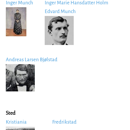
Inger Munch
Inger Marie Hansdatter Holm
Image
Edvard Munch
Image
Andreas Larsen Bjølstad
Image
Sted
Kristiania
Fredrikstad