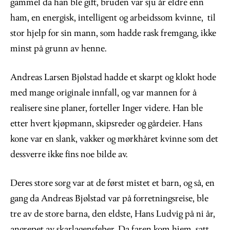
gammel da han ble gift, bruden var sju år eldre enn
ham, en energisk, intelligent og arbeidssom kvinne, til
stor hjelp for sin mann, som hadde rask fremgang, ikke
minst på grunn av henne.
Andreas Larsen Bjølstad hadde et skarpt og klokt hode
med mange originale innfall, og var mannen for å
realisere sine planer, forteller Inger videre. Han ble
etter hvert kjøpmann, skipsreder og gårdeier. Hans
kone var en slank, vakker og mørkhåret kvinne som det
dessverre ikke fins noe bilde av.
Deres store sorg var at de først mistet et barn, og så, en
gang da Andreas Bjølstad var på forretningsreise, ble
tre av de store barna, den eldste, Hans Ludvig på ni år,
angrepet av skarlagensfeber. Da faren kom hjem, satt