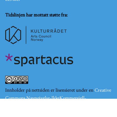
Tidslinjen har mottatt støtte fra:
Innholder på nettsiden er lisensieret under en
Creative
Commons Navngivelse-IkkeKommersiell-
DelPåSammeVilkår 4.0 Internasjonal lisens
.