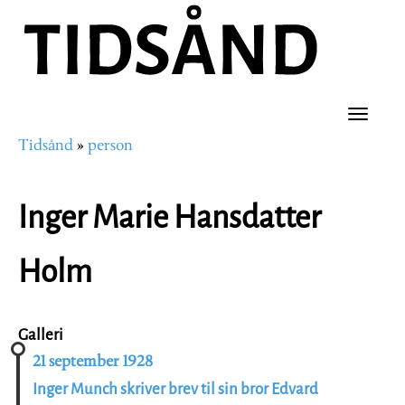
Hopp
til
hovedinnhold
Toggle
Tidsånd
person
naviga
Navigasjonssti
Inger Marie Hansdatter
Holm
Galleri
21 september 1928
Inger Munch skriver brev til sin bror Edvard