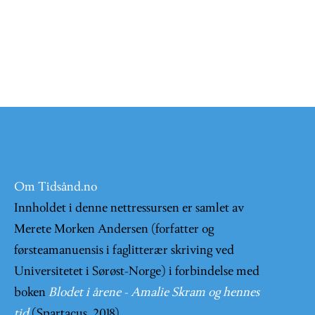
Om Tidsånd.no
Innholdet i denne nettressursen er samlet av
Merete Morken Andersen (forfatter og
førsteamanuensis i faglitterær skriving ved
Universitetet i Sørøst-Norge) i forbindelse med
boken
Blodet i årene - Amalie Skram og hennes
tid
(Spartacus, 2018).