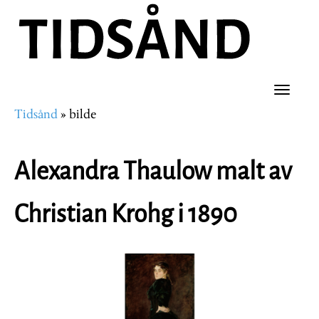
Hopp
til
hovedinnhold
Toggle
Tidsånd
bilde
naviga
Navigasjonssti
Alexandra Thaulow malt av
Christian Krohg i 1890
Image