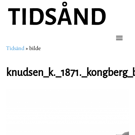
Hopp
til
hovedinnhold
Toggle
Tidsånd
bilde
naviga
Navigasjonssti
knudsen_k._1871._kongberg_b
Image