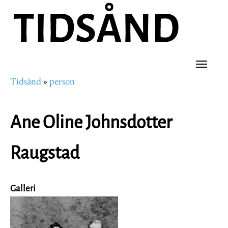
Hopp
til
hovedinnhold
Toggle
Tidsånd
person
naviga
Navigasjonssti
Ane Oline Johnsdotter
Raugstad
Galleri