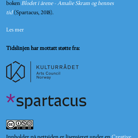
boken
Blodet i årene - Amalie Skram og hennes
tid
(Spartacus, 2018).
Les mer
Tidslinjen har mottatt støtte fra:
Innholder på nettsiden er lisensieret under en
Creative