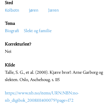
Sted
Kolbotn
jøren
Jæren
Tema
Biografi
Slekt og familie
Korrekturlest?
Nei
Kilde
Talle, S. G., et al. (2000). Kjære bror!: Arne Garborg og
slekten. Oslo, Aschehoug. s. 115
https://www.nb.no/items/URN:NBN:no-
nb_digibok_2008101400079?page=172