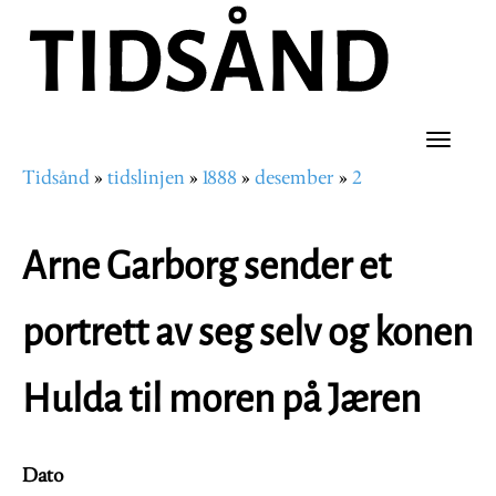
Hopp
til
hovedinnhold
Toggle
Tidsånd
tidslinjen
1888
desember
2
naviga
Navigasjonssti
Arne Garborg sender et
portrett av seg selv og konen
Hulda til moren på Jæren
Dato