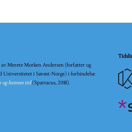
Tidsli
t av Merete Morken Andersen (forfatter og
d Universitetet i Sørøst-Norge) i forbindelse
 og hennes tid
(Spartacus, 2018).