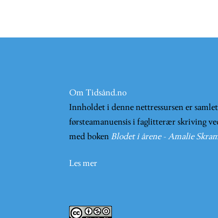
Om Tidsånd.no
Innholdet i denne nettressursen er samle
førsteamanuensis i faglitterær skriving ve
med boken
Blodet i årene - Amalie Skram
Les mer