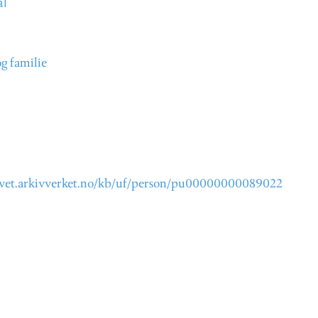
al
og familie
rkivet.arkivverket.no/kb/uf/person/pu00000000089022