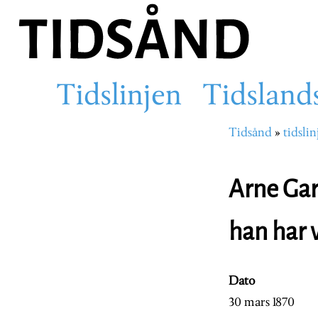
Hopp
til
hovedinnhold
Tidslinjen
Tidsland
Main
Tidsånd
tidslin
Navigasjons
navigation
Arne Gar
han har 
Dato
30 mars 1870