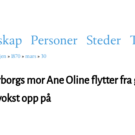
skap
Personer
Steder
jen
1870
mars
30
sti
borgs mor Ane Oline flytter fra
vokst opp på