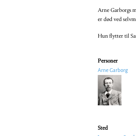
Arne Garborgs mo
er død ved selvm
Hun flytter til S
Personer
Arne Garborg
Image
Sted