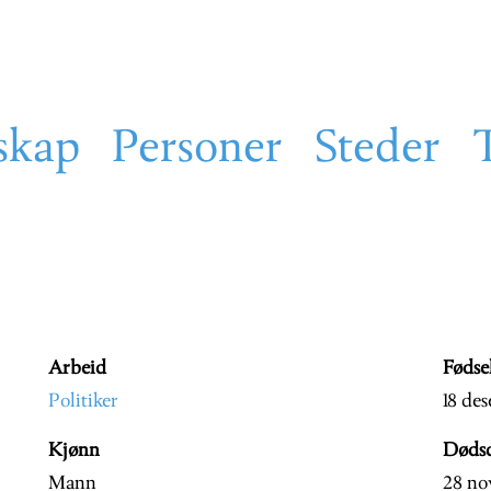
skap
Personer
Steder
Arbeid
Fødse
Politiker
18 de
Kjønn
Døds
Mann
28 no