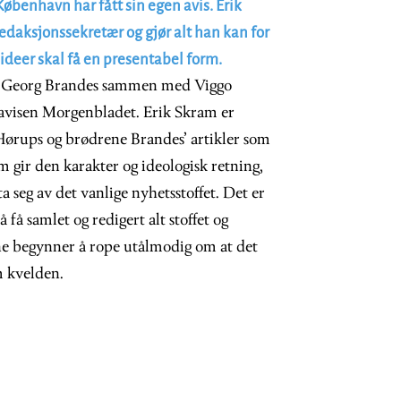
København har fått sin egen avis. Erik
daksjonssekretær og gjør alt han kan for
ideer skal få en presentabel form.
g Georg Brandes sammen med Viggo
t avisen Morgenbladet. Erik Skram er
Hørups og brødrene Brandes’ artikler som
m gir den karakter og ideologisk retning,
ta seg av det vanlige nyhetsstoffet. Det er
å få samlet og redigert alt stoffet og
e begynner å rope utålmodig om at det
m kvelden.