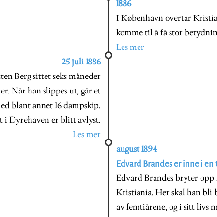
1886
I København overtar Kristi
komme til å få stor betydni
Les mer
25 juli 1886
ten Berg sittet seks måneder
er. Når han slippes ut, går et
med blant annet 16 dampskip.
t i Dyrehaven er blitt avlyst.
Les mer
august 1894
Edvard Brandes er inne i en ti
Edvard Brandes bryter opp f
Kristiania. Her skal han bli
av femtiårene, og i sitt livs 