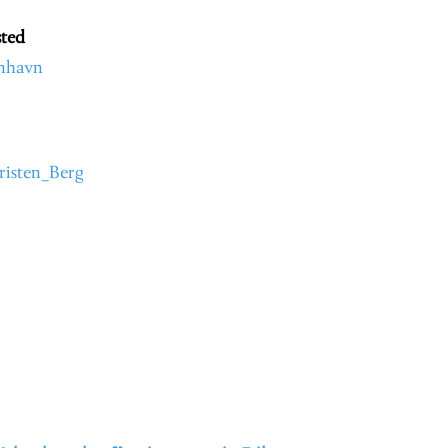
ted
nhavn
risten_Berg