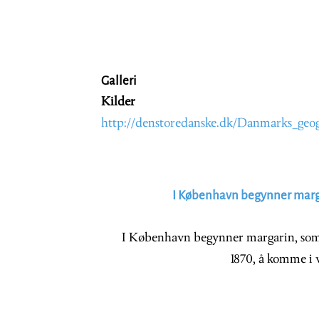
Galleri
Kilder
http://denstoredanske.dk/Danmarks_geog
I København begynner marga
I København begynner margarin, som 
1870, å komme i 