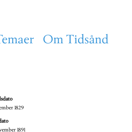
Temaer
Om Tidsånd
lsdato
sember 1829
dato
vember 1891