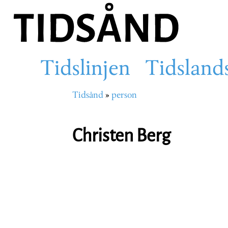
Hopp
til
hovedinnhold
Tidslinjen
Tidsland
Main
Tidsånd
person
Navigasjonssti
navigation
Christen Berg