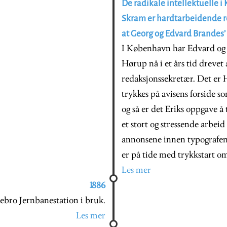
De radikale intellektuelle i 
Skram er hardtarbeidende re
at Georg og Edvard Brandes’ 
I København har Edvard o
Hørup nå i et års tid dreve
redaksjonssekretær. Det er 
trykkes på avisens forside so
og så er det Eriks oppgave å 
et stort og stressende arbeid 
annonsene innen typografen
er på tide med trykkstart o
Les mer
1886
bro Jernbanestation i bruk.
Les mer