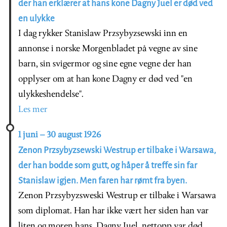
der han erklærer at hans kone Dagny Juel er død ved
en ulykke
I dag rykker Stanislaw Przsybyzsewski inn en
annonse i norske Morgenbladet på vegne av sine
barn, sin svigermor og sine egne vegne der han
opplyser om at han kone Dagny er død ved "en
ulykkeshendelse".
Les mer
1 juni – 30 august 1926
Zenon Przsybyzsewski Westrup er tilbake i Warsawa,
der han bodde som gutt, og håper å treffe sin far
Stanislaw igjen. Men faren har rømt fra byen.
Zenon Przsybyzsweski Westrup er tilbake i Warsawa
som diplomat. Han har ikke vært her siden han var
liten og moren hans, Dagny Juel, nettopp var død.