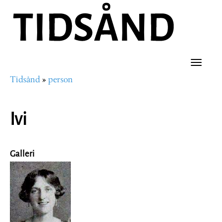
Hopp
til
hovedinnhold
Toggle
Tidsånd
person
naviga
Navigasjonssti
Ivi
Galleri