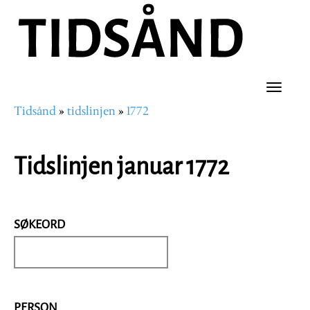
Hopp
til
hovedinnhold
Toggle
Tidsånd
tidslinjen
1772
naviga
Navigasjonssti
Tidslinjen januar 1772
SØKEORD
PERSON