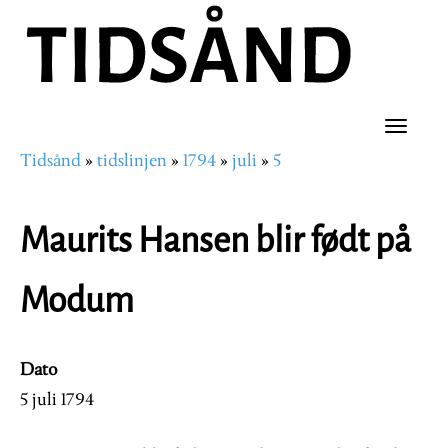
Hopp
til
hovedinnhold
Toggle
Tidsånd
tidslinjen
1794
juli
5
naviga
Navigasjonssti
Maurits Hansen blir født på
Modum
Dato
5 juli 1794