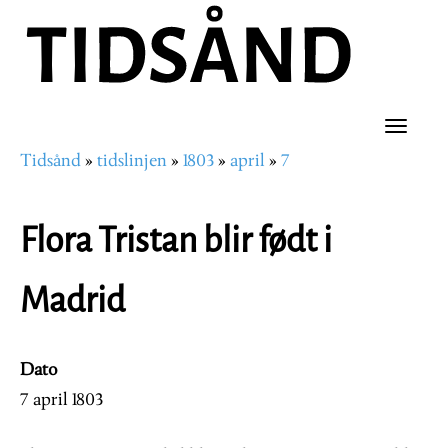
Hopp
til
hovedinnhold
Toggle
Tidsånd
tidslinjen
1803
april
7
naviga
Navigasjonssti
Flora Tristan blir født i
Madrid
Dato
7 april 1803