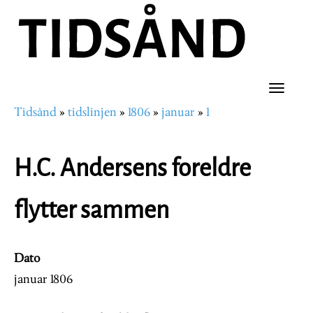
Hopp
til
hovedinnhold
Toggle
Tidsånd
tidslinjen
1806
januar
1
naviga
Navigasjonssti
H.C. Andersens foreldre
flytter sammen
Dato
januar 1806