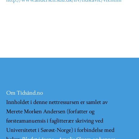
http://www.andersen.sdu.dk/liv/tidstavle/vis.html
Om Tidsånd.no
Innholdet i denne nettressursen er samlet av
Merete Morken Andersen (forfatter og
førsteamanuensis i faglitterær skriving ved
Universitetet i Sørøst-Norge) i forbindelse med