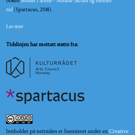
boken
Blodet i årene - Amalie Skram og hennes
tid
(Spartacus, 2018).
Les mer
Tidslinjen har mottatt støtte fra:
Innholder på nettsiden er lisensieret under en
Creative