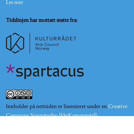
Les mer
Tidslinjen har mottatt støtte fra:
Innholder på nettsiden er lisensieret under en
Creative
Commons Navngivelse-IkkeKommersiell-
DelPåSammeVilkår 4.0 Internasjonal lisens
.