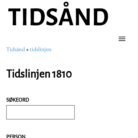
Hopp
til
hovedinnhold
Toggle
Tidsånd
tidslinjen
naviga
Navigasjonssti
Tidslinjen 1810
SØKEORD
PERSON