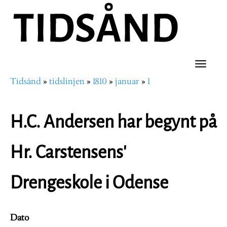
Hopp
til
hovedinnhold
Toggle
Tidsånd
tidslinjen
1810
januar
1
naviga
Navigasjonssti
H.C. Andersen har begynt på
Hr. Carstensens'
Drengeskole i Odense
Dato