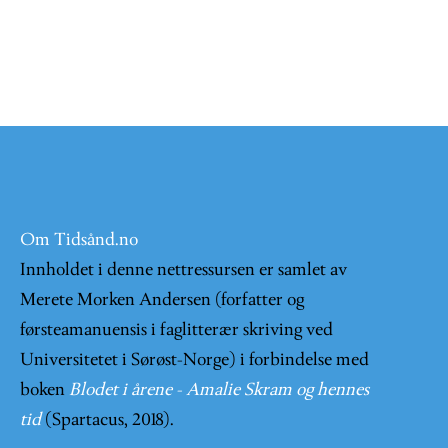
Om Tidsånd.no
Innholdet i denne nettressursen er samlet av
Merete Morken Andersen (forfatter og
førsteamanuensis i faglitterær skriving ved
Universitetet i Sørøst-Norge) i forbindelse med
boken
Blodet i årene - Amalie Skram og hennes
tid
(Spartacus, 2018).