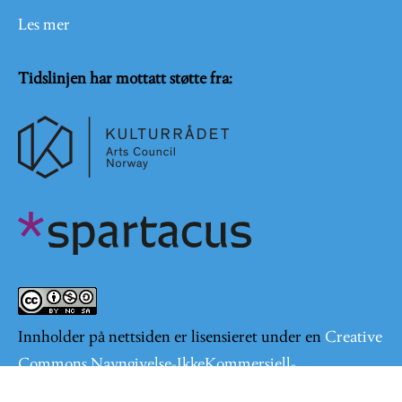
Les mer
Tidslinjen har mottatt støtte fra:
Innholder på nettsiden er lisensieret under en
Creative
Commons Navngivelse-IkkeKommersiell-
DelPåSammeVilkår 4.0 Internasjonal lisens
.