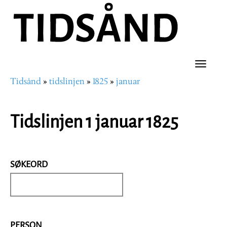
Hopp
til
hovedinnhold
Toggle
Tidsånd
tidslinjen
1825
januar
naviga
Navigasjonssti
Tidslinjen 1 januar 1825
SØKEORD
PERSON