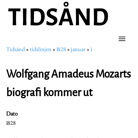
Hopp
til
hovedinnhold
Toggle
Tidsånd
tidslinjen
1828
januar
1
naviga
Navigasjonssti
Wolfgang Amadeus Mozarts
biografi kommer ut
Dato
1828