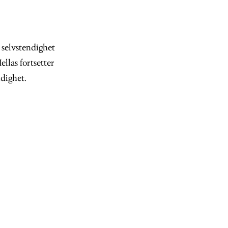
 selvstendighet
llas fortsetter
ndighet.