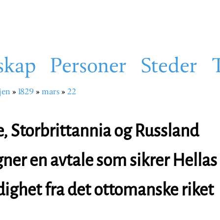
skap
Personer
Steder
jen
1829
mars
22
sti
e, Storbrittannia og Russland
ner en avtale som sikrer Hellas
dighet fra det ottomanske riket