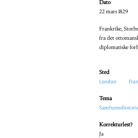
Dato
22 mars 1829
Frankrike, Storb
fra det ottomansk
diplomatiske forh
Sted
London
Fra
Tema
Samfunnshistori
Korrekturlest?
Ja