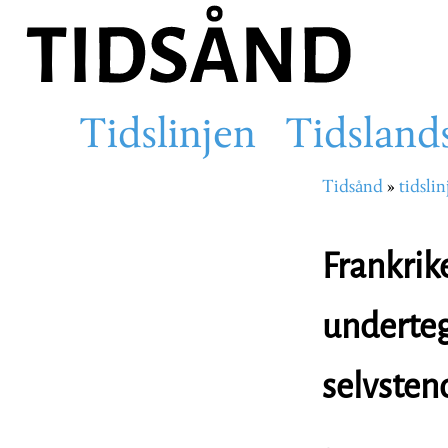
Hopp
til
hovedinnhold
Tidslinjen
Tidsland
Main
Tidsånd
tidslin
Navigasjons
navigation
Frankrik
underteg
selvsten