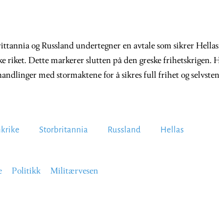
rittannia og Russland undertegner en avtale som sikrer Hellas
e riket. Dette markerer slutten på den greske frihetskrigen. He
andlinger med stormaktene for å sikres full frihet og selvste
nkrike
Storbritannia
Russland
Hellas
e
Politikk
Militærvesen