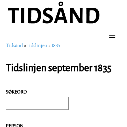
Hopp
til
hovedinnhold
Toggle
Tidsånd
tidslinjen
1835
naviga
Navigasjonssti
Tidslinjen september 1835
SØKEORD
PERSON