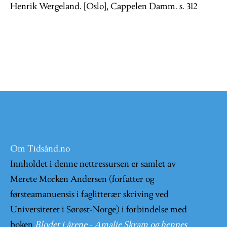
Henrik Wergeland. [Oslo], Cappelen Damm. s. 312
Om Tidsånd.no
Innholdet i denne nettressursen er samlet av
Merete Morken Andersen (forfatter og
førsteamanuensis i faglitterær skriving ved
Universitetet i Sørøst-Norge) i forbindelse med
boken
Blodet i årene - Amalie Skram og hennes