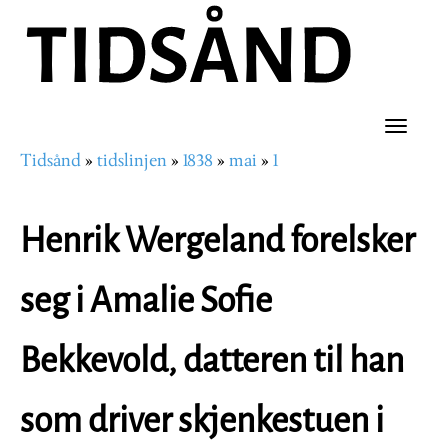
Hopp
til
hovedinnhold
Toggle
Tidsånd
tidslinjen
1838
mai
1
naviga
Navigasjonssti
Henrik Wergeland forelsker
seg i Amalie Sofie
Bekkevold, datteren til han
som driver skjenkestuen i