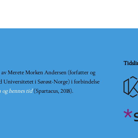
Tidsli
t av Merete Morken Andersen (forfatter og
d Universitetet i Sørøst-Norge) i forbindelse
 og hennes tid
(Spartacus, 2018).