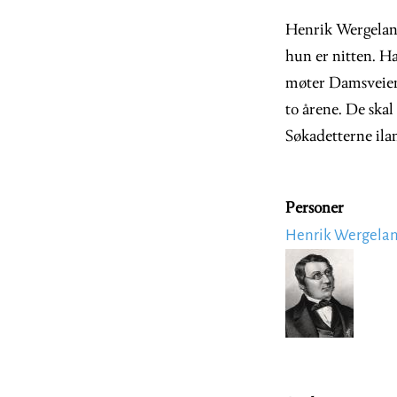
Henrik Wergeland
hun er nitten. Han
møter Damsveien. 
to årene. De skal
Søkadetterne ilan
Personer
Henrik Wergela
Image