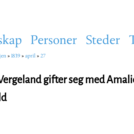
skap
Personer
Steder
jen
1839
april
27
sti
ergeland gifter seg med Amalie
ld