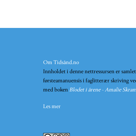
Om Tidsånd.no
Innholdet i denne nettressursen er samle
førsteamanuensis i faglitterær skriving ve
med boken
Blodet i årene - Amalie Skram
Les mer