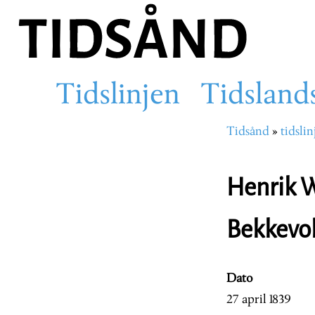
Hopp
til
hovedinnhold
Tidslinjen
Tidsland
Main
Tidsånd
tidslin
Navigasjons
navigation
Henrik W
Bekkevo
Dato
27 april 1839