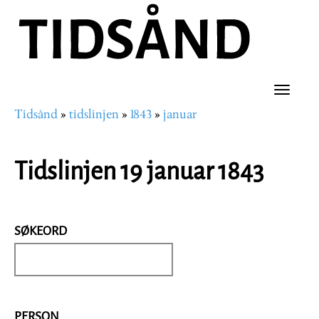
Hopp
til
hovedinnhold
Toggle
Tidsånd
tidslinjen
1843
januar
naviga
Navigasjonssti
Tidslinjen 19 januar 1843
SØKEORD
PERSON