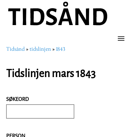
Hopp
til
hovedinnhold
Toggle
Tidsånd
tidslinjen
1843
naviga
Navigasjonssti
Tidslinjen mars 1843
SØKEORD
PERSON