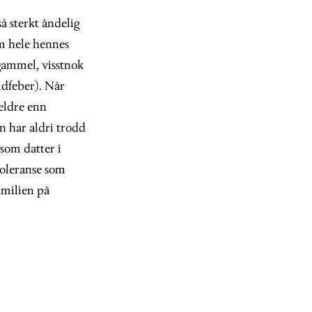
å sterkt åndelig
om hele hennes
 gammel, visstnok
idfeber). Når
 eldre enn
n har aldri trodd
 som datter i
toleranse som
amilien på