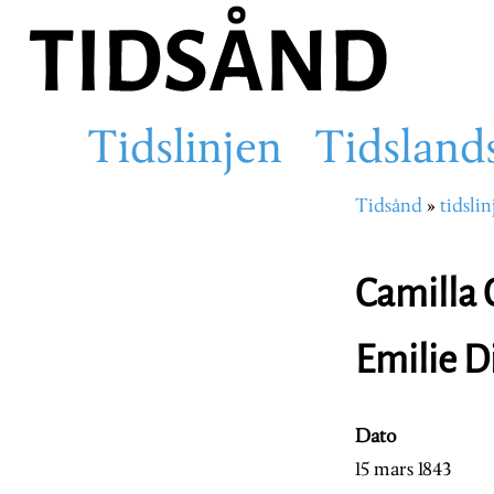
Hopp
til
hovedinnhold
Tidslinjen
Tidsland
Main
Tidsånd
tidslin
Navigasjons
navigation
Camilla 
Emilie D
Dato
15 mars 1843