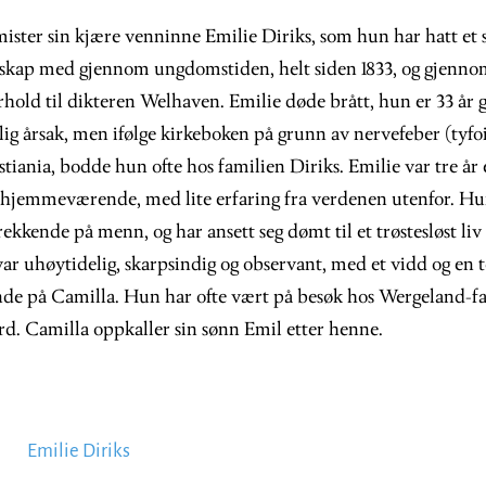
ister sin kjære venninne Emilie Diriks, som hun har hatt et s
lesskap med gjennom ungdomstiden, helt siden 1833, og gjenn
rhold til dikteren Welhaven. Emilie døde brått, hun er 33 år
ig årsak, men ifølge kirkeboken på grunn av nervefeber (tyfo
stiania, bodde hun ofte hos familien Diriks. Emilie var tre år
g hjemmeværende, med lite erfaring fra verdenen utenfor. Hu
trekkende på menn, og har ansett seg dømt til et trøstesløst liv
ar uhøytidelig, skarpsindig og observant, med et vidd og en 
de på Camilla. Hun har ofte vært på besøk hos Wergeland-f
rd. Camilla oppkaller sin sønn Emil etter henne.
Emilie Diriks