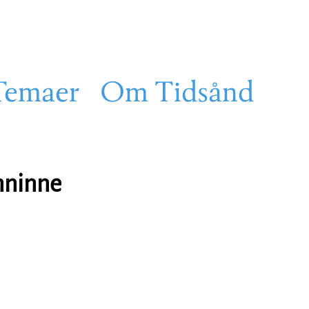
Temaer
Om Tidsånd
enninne