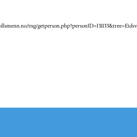
svollsmenn.no/tng/getperson.php?personID=I31133&tree=Eids