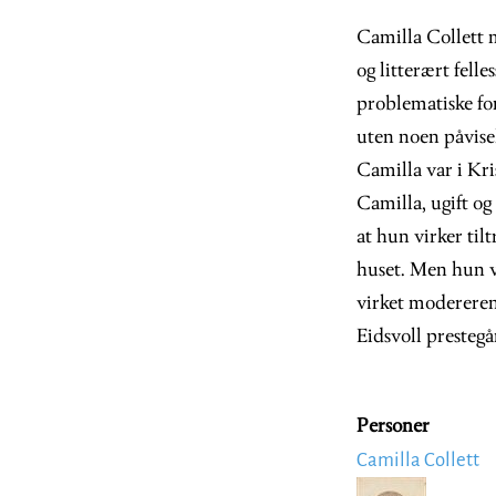
Camilla Collett m
og litterært fel
problematiske fo
uten noen påvisel
Camilla var i Kri
Camilla, ugift o
at hun virker til
huset. Men hun v
virket modereren
Eidsvoll prestegå
Personer
Camilla Collett
Image