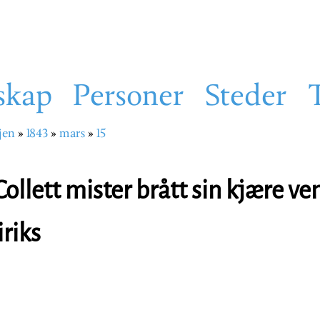
skap
Personer
Steder
jen
1843
mars
15
sti
Collett mister brått sin kjære v
iriks