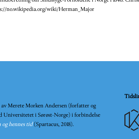
. Indberetning om Sindssyge-Forholdene i Norge i 1846. Christ
ps://no.wikipedia.org/wiki/Herman_Major
Tidsli
t av Merete Morken Andersen (forfatter og
d Universitetet i Sørøst-Norge) i forbindelse
 og hennes tid
(Spartacus, 2018).