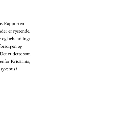
ge. Rapporten
der er rystende.
e og behandling»,
gforsorgen og
. Det er dette som
enfor Kristiania,
 sykehus i