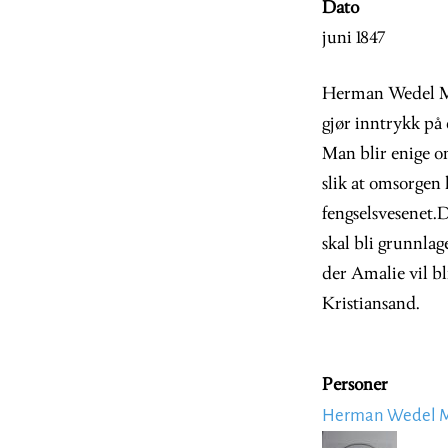
Dato
juni 1847
Herman Wedel Ma
gjør inntrykk på
Man blir enige o
slik at omsorgen 
fengselsvesenet.D
skal bli grunnlag
der Amalie vil bl
Kristiansand.
Personer
Herman Wedel M
Image