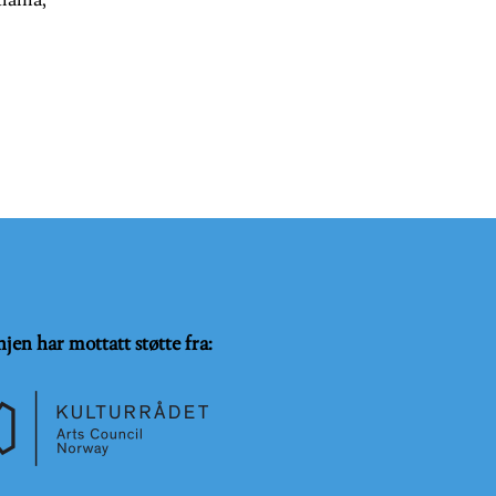
iania,
njen har mottatt støtte fra: