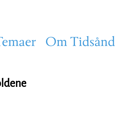
Temaer
Om Tidsånd
oldene