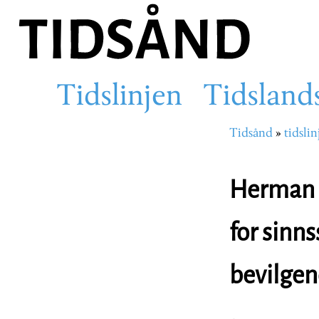
Hopp
til
hovedinnhold
Tidslinjen
Tidsland
Main
Tidsånd
tidslin
Navigasjons
navigation
Herman 
for sinns
bevilge