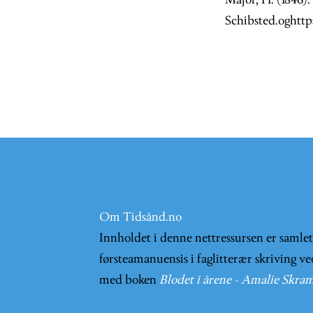
Major, H. (1846)
Schibsted.oghtt
Om Tidsånd.no
Innholdet i denne nettressursen er samle
førsteamanuensis i faglitterær skriving ve
med boken
Blodet i årene - Amalie Skram