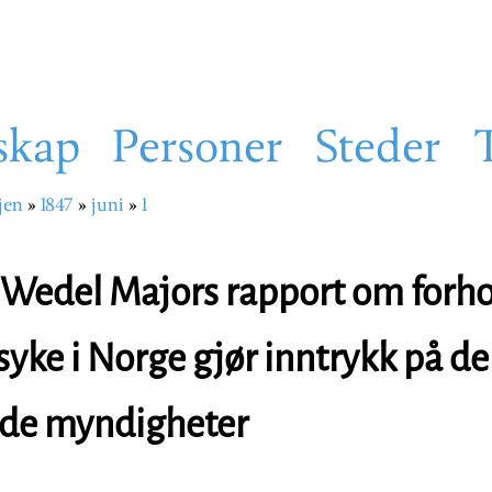
skap
Personer
Steder
jen
1847
juni
1
sti
Wedel Majors rapport om forh
syke i Norge gjør inntrykk på de
nde myndigheter