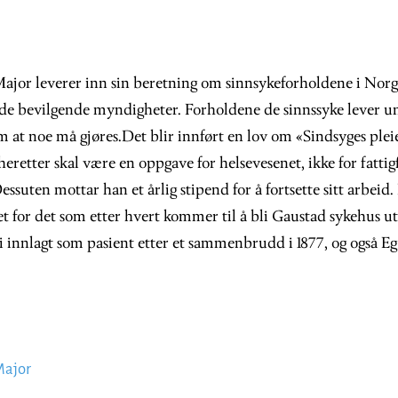
jor leverer inn sin beretning om sinnsykeforholdene i Nor
 de bevilgende myndigheter. Forholdene de sinnssyke lever un
m at noe må gjøres.Det blir innført en lov om «Sindsyges plei
heretter skal være en oppgave for helsevesenet, ikke for fatti
essuten mottar han et årlig stipend for å fortsette sitt arbeid
et for det som etter hvert kommer til å bli Gaustad sykehus ut
i innlagt som pasient etter et sammenbrudd i 1877, og også Eg
ajor