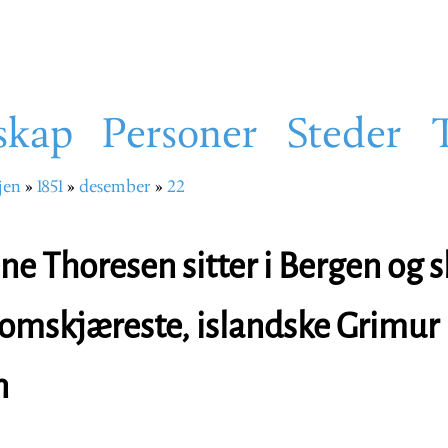
skap
Personer
Steder
jen
1851
desember
22
sti
e Thoresen sitter i Bergen og sk
omskjæreste, islandske Grimur
n