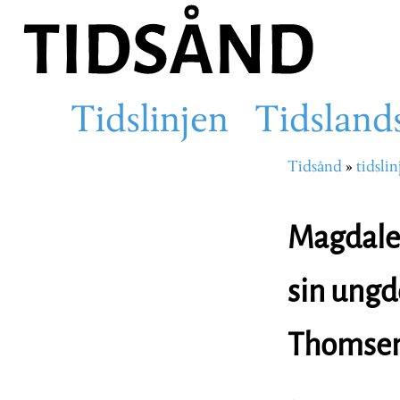
Hopp
til
hovedinnhold
Tidslinjen
Tidsland
Main
Tidsånd
tidslin
Navigasjons
navigation
Magdalen
sin ungd
Thomse