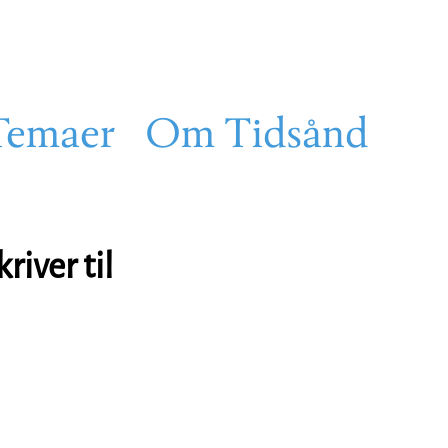
Temaer
Om Tidsånd
river til