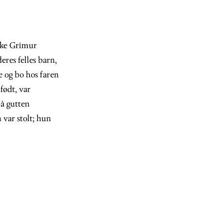
dske Grimur
res felles barn,
e og bo hos faren
født, var
på gutten
 var stolt; hun