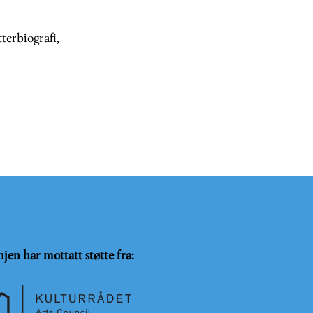
terbiografi,
njen har mottatt støtte fra: