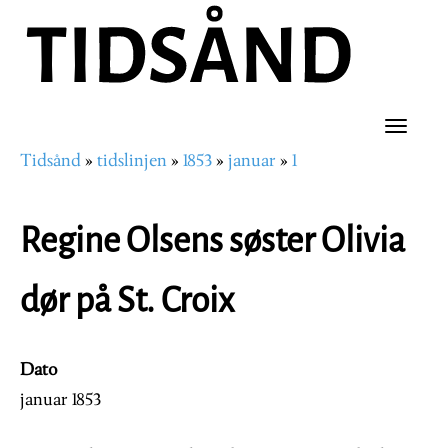
Hopp
til
hovedinnhold
Toggle
Tidsånd
tidslinjen
1853
januar
1
naviga
Navigasjonssti
Regine Olsens søster Olivia
dør på St. Croix
Dato
januar 1853