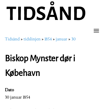
Hopp
til
hovedinnhold
Toggle
Tidsånd
tidslinjen
1854
januar
30
naviga
Navigasjonssti
Biskop Mynster dør i
Købehavn
Dato
30 januar 1854