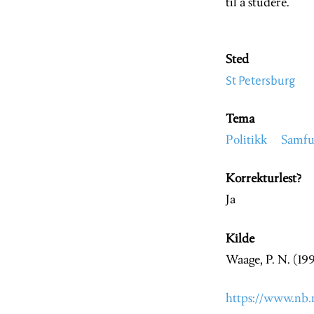
til å studere.
Sted
St Petersburg
Tema
Politikk
Samfu
Korrekturlest?
Ja
Kilde
Waage, P. N. (199
https://www.nb