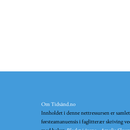
Om Tidsånd.no
Innholdet i denne nettressursen er samle
førsteamanuensis i faglitterær skriving ve