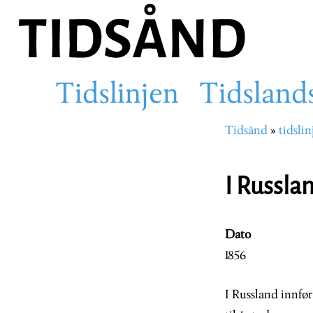
Hopp
til
hovedinnhold
Tidslinjen
Tidsland
Main
Tidsånd
tidslin
Navigasjons
navigation
I Russla
Dato
1856
I Russland innfør