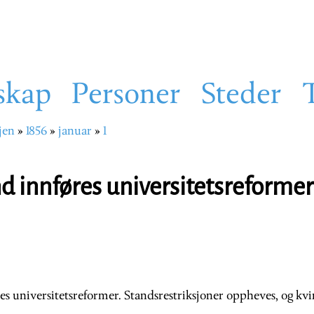
skap
Personer
Steder
jen
1856
januar
1
sti
nd innføres universitetsreformer
es universitetsreformer. Standsrestriksjoner oppheves, og kvi