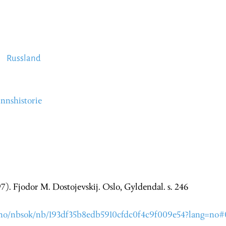
Russland
nnshistorie
7). Fjodor M. Dostojevskij. Oslo, Gyldendal. s. 246
.no/nbsok/nb/193df35b8edb5910cfdc0f4c9f009e54?lang=no#