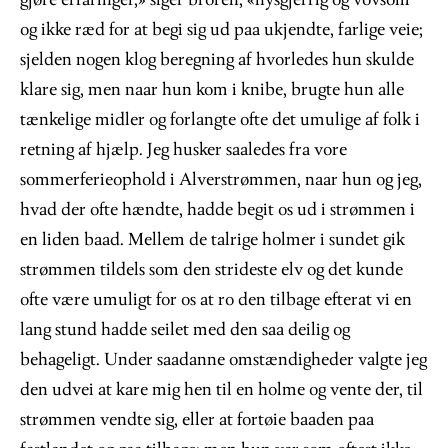
gjøre erfaringer,» siger broren; «nysgjerrig og vovsom
og ikke ræd for at begi sig ud paa ukjendte, farlige veie;
sjelden nogen klog beregning af hvorledes hun skulde
klare sig, men naar hun kom i knibe, brugte hun alle
tænkelige midler og forlangte ofte det umulige af folk i
retning af hjælp. Jeg husker saaledes fra vore
sommerferieophold i Alverstrømmen, naar hun og jeg,
hvad der ofte hændte, hadde begit os ud i strømmen i
en liden baad. Mellem de talrige holmer i sundet gik
strømmen tildels som den strideste elv og det kunde
ofte være umuligt for os at ro den tilbage efterat vi en
lang stund hadde seilet med den saa deilig og
behageligt. Under saadanne omstændigheder valgte jeg
den udvei at kare mig hen til en holme og vente der, til
strømmen vendte sig, eller at fortøie baaden paa