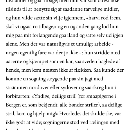
fastlandet og gaa tilbage; men hun var som oftest ikke
tilsinds til at benytte sig af saadanne tarvelige midler,
og hun vilde sætte sin vilje igjennem, «harvi rod frem,
skal vi ogsaa ro tilbage,» og en og anden gang lod hun
mig paa mit forlangende gaa iland og satte selv ud igjen
alene. Men det var naturligvis et umuligt arbeide -
nogen egentlig fare var der jo ikke - ; hun stridde med
aarerne og kjæmpet som en kar, saa sveden haglede af
hende, men kom næsten ikke af flækken. Saa kunde der
komme en sogning strygende paa sin jagt med
strømmen nordover eller sydover og saa skreg hun i
forbifarten: «Yndige, deilige stril! (for smaapigerne i
Bergen er, som bekjendt, alle bønder striler), aa deilige
stril, kom og hjælp mig!» Hvorledes det skulde ske, var
ikke godt at vide; sogningerne stod ved rælingen med