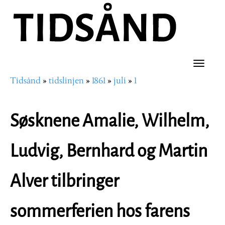
Hopp
til
hovedinnhold
Toggle
Tidsånd
tidslinjen
1861
juli
1
naviga
Navigasjonssti
Søsknene Amalie, Wilhelm,
Ludvig, Bernhard og Martin
Alver tilbringer
sommerferien hos farens