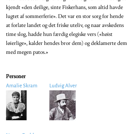
kjendt «den deilige, sinte Fiskerhans, som altid havde
lugtet af sommerferie». Det var en stor sorg for hende
at forlate landet og det friske uteliv, og naar avskedens
time slog, hadde hun færdig elegiske vers («høist
løierlige», kalder hendes bror dem) og deklamerte dem
med megen patos.»
Personer
Amalie Skram
Ludvig Alver
Image
Image