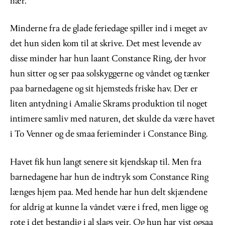
nær.
Minderne fra de glade feriedage spiller ind i meget av
det hun siden kom til at skrive. Det mest levende av
disse minder har hun laant Constance Ring, der hvor
hun sitter og ser paa solskyggerne og våndet og tænker
paa barnedagene og sit hjemsteds friske hav. Der er
liten antydning i Amalie Skrams produktion til noget
intimere samliv med naturen, det skulde da være havet
i To Venner og de smaa ferieminder i Constance Bing.
Havet fik hun langt senere sit kjendskap til. Men fra
barnedagene har hun de indtryk som Constance Ring
længes hjem paa. Med hende har hun delt skjændene
for aldrig at kunne la våndet være i fred, men ligge og
rote i det bestandig i al slags veir. Og hun har vist ogsaa