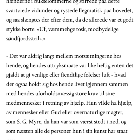
hænderne i bukselommerne og stirrede paa dette
svartøiede vidunder og rystede flegmatisk paa hovedet,
og saa slængtes der efter dem, da de allerede var et godt
stykke borte: «Uf, væmmehge tosk, modbydelige
søndfjordsstril».»
- Det var aldrig langt mellem motsætningerne hos
hende, og hendes uttryksmaate var like heftig enten det
gjaldt at gi venlige eller fiendtlige følelser luft - hvad
der ogsaa holdt sig hos hende livet igjennem sammen
med hendes uforholdsmæssig store krav til sine
medmennesker i retning av hjælp. Hun vilde ha hjælp,
av mennesker eller Gud eller overnaturlige magter,
som S. G. Myre, da han var som værst stedt i nød, og
som næsten alle de personer hun i sin kunst har staat