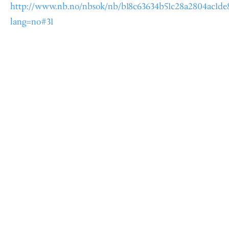
http://www.nb.no/nbsok/nb/b18c63634b51c28a2804ac1de8
lang=no#31