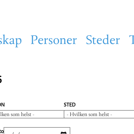
skap
Personer
Steder
6
ON
STED
lken som helst -
- Hvilken som helst -
to
DATE