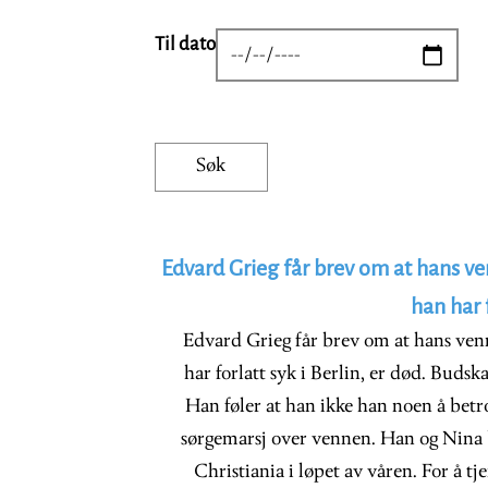
Til dato
DATE
Edvard Grieg får brev om at hans v
han har f
Edvard Grieg får brev om at hans ve
har forlatt syk i Berlin, er død. Budska
Han føler at han ikke han noen å betr
sørgemarsj over vennen. Han og Nina b
Christiania i løpet av våren. For å tj