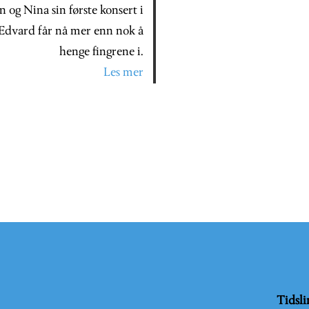
n og Nina sin første konsert i
 Edvard får nå mer enn nok å
henge fing­rene i.
Les mer
Tidsli