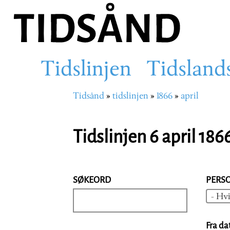
Hopp
til
hovedinnhold
Tidslinjen
Tidsland
Main
Tidsånd
tidslinjen
1866
april
Navigasjonssti
navigation
Tidslinjen 6 april 186
SØKEORD
PERS
- Hvi
Fra da