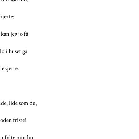
hjerte;
kan jeg jo få
d i huset gå
ekjerte.
ide, lide som du,
den friste!
m fylte min hu,