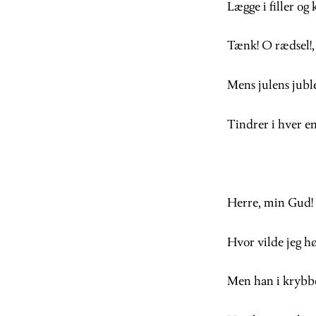
Lægge i filler og 
Tænk! O rædsel!, 
Mens julens jub
Tindrer i hver en
Herre, min Gud!
Hvor vilde jeg hø
Men han i krybbe