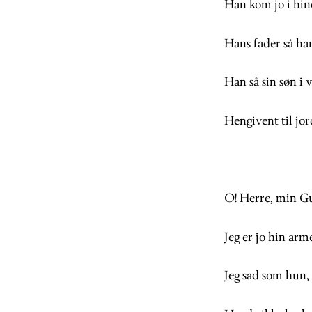
Han kom jo i hin
Hans fader så ham
Han så sin søn i 
Hengivent til jor
O! Herre, min Gu
Jeg er jo hin arm
Jeg sad som hun,