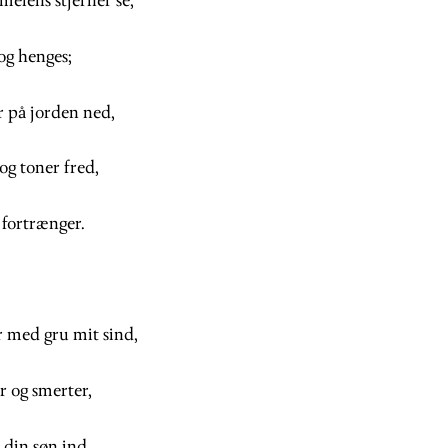
elens stjerner se,
og henges;
r på jorden ned,
og toner fred,
fortrænger.
r med gru mit sind,
r og smerter,
 din søn ind,