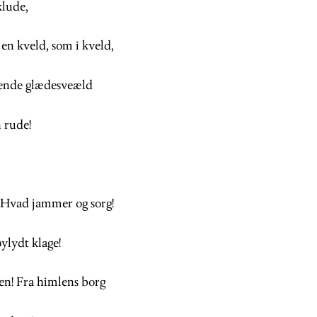
klude,
en kveld, som i kveld,
lende glædesveæld
 rude!
 Hvad jammer og sorg!
ylydt klage!
n! Fra himlens borg