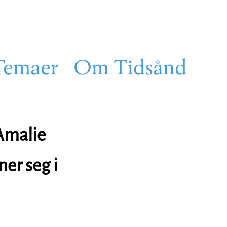
Temaer
Om Tidsånd
 Amalie
ner seg i