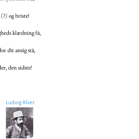
(?) og briste!
gheds klædning få,
or dit ansig stå,
er, den sidste!
Ludvig Alver
Image