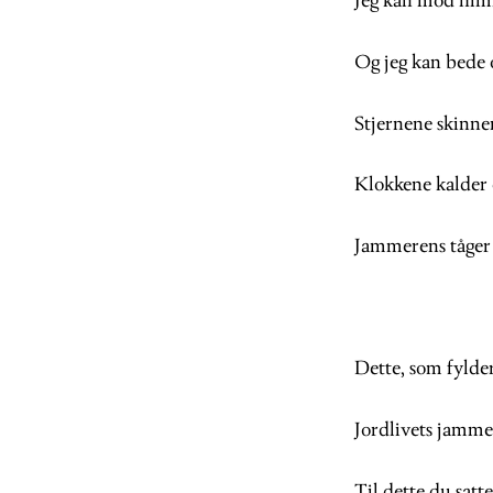
Jeg kan mod himm
Og jeg kan bede 
Stjernene skinne
Klokkene kalder 
Jammerens tåger 
Dette, som fylde
Jordlivets jamme
Til dette du satte