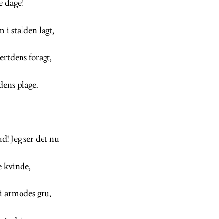
e dage!
 i stalden lagt,
vertdens foragt,
dens plage.
d! Jeg ser det nu
e kvinde,
 i armodes gru,