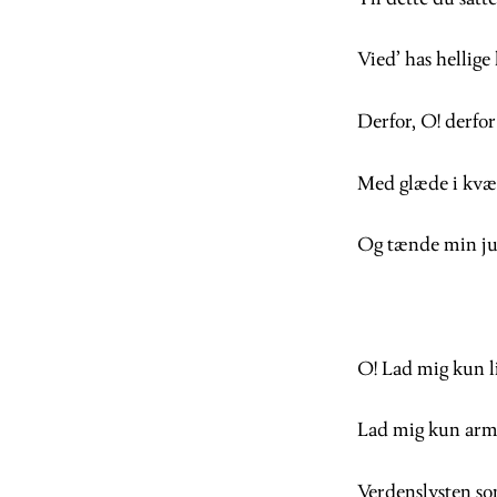
Vied’ has hellige 
Derfor, O! derfor 
Med glæde i kvæl
Og tænde min jul
O! Lad mig kun l
Lad mig kun armo
Verdenslysten so