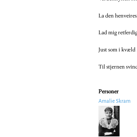
La den henveires 
Lad mig retferdi
Just som i kvæld f
Til stjernen svind
Personer
Amalie Skram
Image