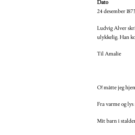
Dato
24 desember 187
Ludvig Alver skriv
ulykkelig. Han ko
Til Amalie
O! måtte jeg hjeml
Fra varme og lys 
Mit barn i stalden