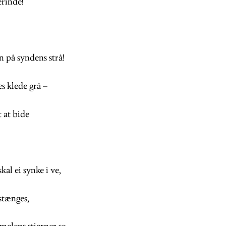
erinde!
n på syndens strå!
es klede grå –
 at bide
kal ei synke i ve,
 stænges,