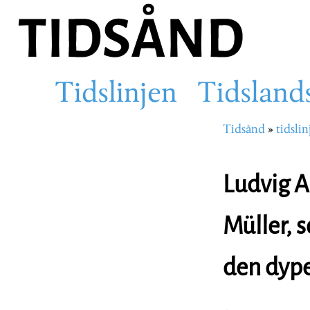
Hopp
til
hovedinnhold
Tidslinjen
Tidsland
Main
Tidsånd
tidslin
Navigasjons
navigation
Ludvig Al
Müller, 
den dype