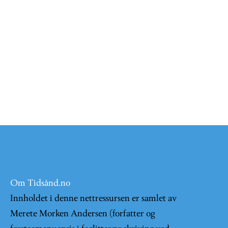
Om Tidsånd.no
Innholdet i denne nettressursen er samlet av
Merete Morken Andersen (forfatter og