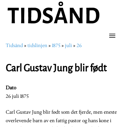
Hopp
til
hovedinnhold
Toggle
Tidsånd
tidslinjen
1875
juli
26
naviga
Navigasjonssti
Carl Gustav Jung blir født
Dato
26 juli 1875
Carl Gustav Jung blir født som det fjerde, men eneste
overlevende barn av en fattig pastor og hans kone i