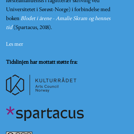
førsteamanuensis i faglitterær skriving ved
Universitetet i Sørøst-Norge) i forbindelse med
boken
Blodet i årene - Amalie Skram og hennes
tid
(Spartacus, 2018).
Les mer
Tidslinjen har mottatt støtte fra: