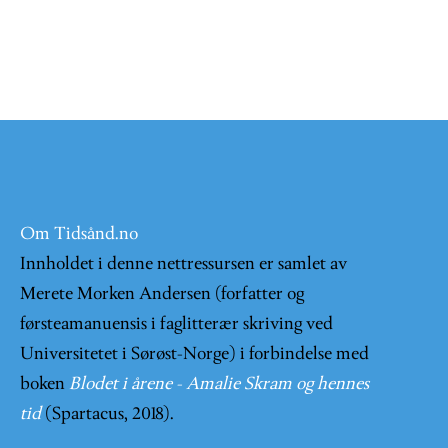
Om Tidsånd.no
Innholdet i denne nettressursen er samlet av
Merete Morken Andersen (forfatter og
førsteamanuensis i faglitterær skriving ved
Universitetet i Sørøst-Norge) i forbindelse med
boken
Blodet i årene - Amalie Skram og hennes
tid
(Spartacus, 2018).