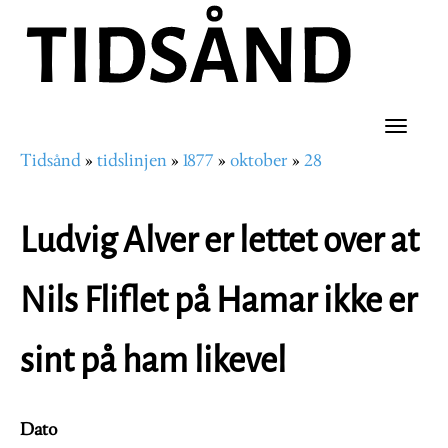
Hopp
til
hovedinnhold
Toggle
Tidsånd
tidslinjen
1877
oktober
28
naviga
Navigasjonssti
Ludvig Alver er lettet over at
Nils Fliflet på Hamar ikke er
sint på ham likevel
Dato