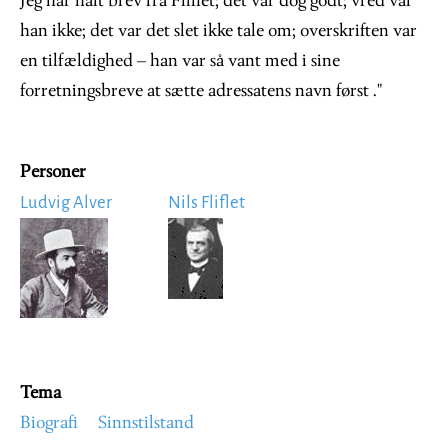
Jeg har haft brev fra Fliflet; det var dog godt; vred var
han ikke; det var det slet ikke tale om; overskriften var
en tilfældighed – han var så vant med i sine
forretningsbreve at sætte adressatens navn først ."
Personer
Ludvig Alver
Nils Fliflet
Image
Image
Tema
Biografi
Sinnstilstand