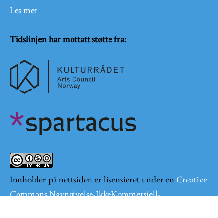
Les mer
Tidslinjen har mottatt støtte fra:
Innholder på nettsiden er lisensieret under en
Creative
Commons Navngivelse-IkkeKommersiell-
DelPåSammeVilkår 4.0 Internasjonal lisens
.