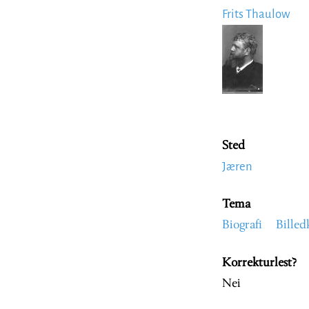
Frits Thaulow
Image
Sted
Jæren
Tema
Biografi
Billed
Korrekturlest?
Nei