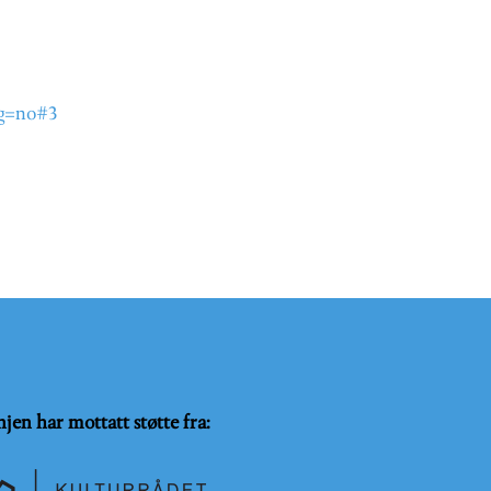
ng=no#3
njen har mottatt støtte fra: