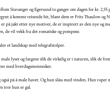
llom Stavanger og Egersund to ganger om dagen for kr. 2,55 p
gynt å komme reisende hit, blant dem er Frits Thaulow og Ni
er på jakt etter nye motiver, de er inspirert av den nye og me
n, de vil vekk fra det romatiske og pompøse.
ler et landskap med telegrafstolper.
male lyset og fargene slik de virkelig er i naturen, slik de fre
per med hverdagsmennesker.
eg også på å male havet. Og hun slåss med vinden. Hun roper 
n tror hun er gal.