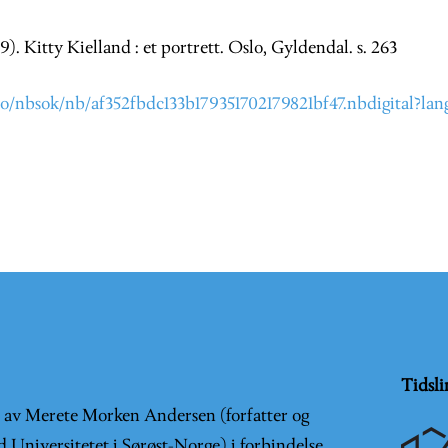
9). Kitty Kielland : et portrett. Oslo, Gyldendal. s. 263
o/nbsok/nb/af352fbdc133b179351702179821bf47.nbdigital?la
Tidsli
t av Merete Morken Andersen (forfatter og
d Universitetet i Sørøst-Norge) i forbindelse