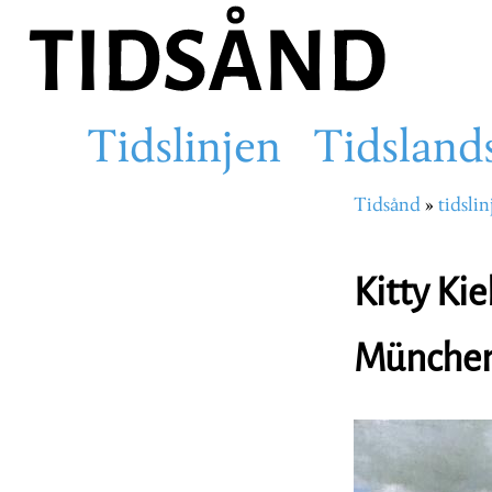
Hopp
til
hovedinnhold
Tidslinjen
Tidsland
Main
Tidsånd
tidslin
Navigasjons
navigation
Kitty Kie
München 
Image