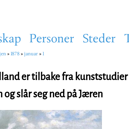
skap
Personer
Steder
jen
1878
januar
1
sti
lland er tilbake fra kunststudier 
og slår seg ned på Jæren