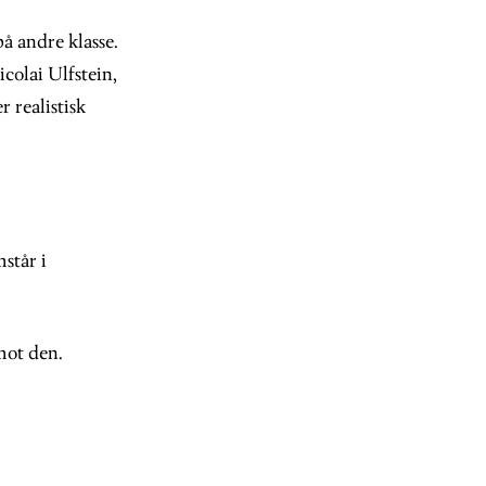
å andre klasse.
colai Ulfstein,
r realistisk
mstår i
mot den.