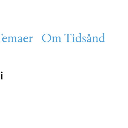
Temaer
Om Tidsånd
i