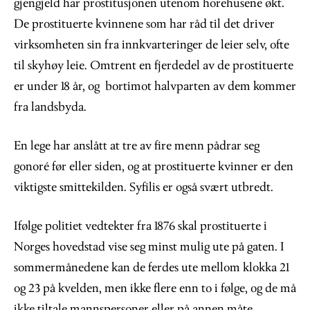
gjengjeld har prostitusjonen utenom horehusene økt.
De prostituerte kvinnene som har råd til det driver
virksomheten sin fra innkvarteringer de leier selv, ofte
til skyhøy leie. Omtrent en fjerdedel av de prostituerte
er under 18 år, og bortimot halvparten av dem kommer
fra landsbyda.
En lege har anslått at tre av fire menn pådrar seg
gonoré før eller siden, og at prostituerte kvinner er den
viktigste smittekilden. Syfilis er også svært utbredt.
Ifølge politiet vedtekter fra 1876 skal prostituerte i
Norges hovedstad vise seg minst mulig ute på gaten. I
sommermånedene kan de ferdes ute mellom klokka 21
og 23 på kvelden, men ikke flere enn to i følge, og de må
ikke tiltale mannspersoner eller på annen måte