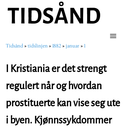
Hopp
til
hovedinnhold
Toggle
Tidsånd
tidslinjen
1882
januar
1
naviga
Navigasjonssti
I Kristiania er det strengt
regulert når og hvordan
prostituerte kan vise seg ute
i byen. Kjønnssykdommer