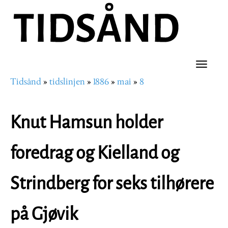
Hopp
til
hovedinnhold
Toggle
Tidsånd
tidslinjen
1886
mai
8
naviga
Navigasjonssti
Knut Hamsun holder
foredrag og Kielland og
Strindberg for seks tilhørere
på Gjøvik