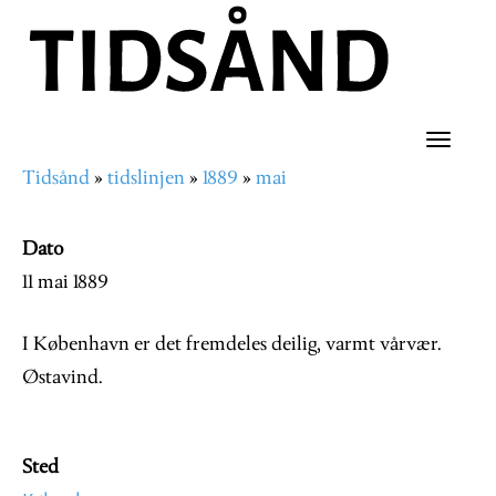
Hopp
til
hovedinnhold
Toggle
Tidsånd
tidslinjen
1889
mai
naviga
Navigasjonssti
Dato
11 mai 1889
I København er det fremdeles deilig, varmt vårvær.
Østavind.
Sted