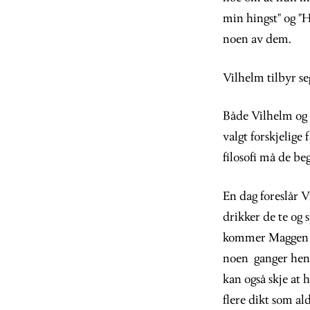
min hingst" og "Hv
noen av dem.
Vilhelm tilbyr s
Både Vilhelm og M
valgt forskjelige
filosofi må de beg
En dag foreslår V
drikker de te og 
kommer Maggen sid
noen ganger hend
kan også skje at
flere dikt som al