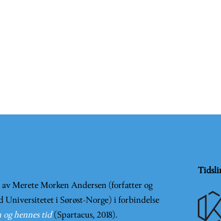
Tidsli
t av Merete Morken Andersen (forfatter og
d Universitetet i Sørøst-Norge) i forbindelse
 og hennes tid
(Spartacus, 2018).