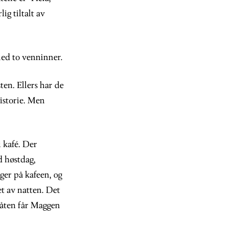
ig tiltalt av
med to venninner.
en. Ellers har de
istorie. Men
i kafé. Der
d høstdag,
ger på kafeen, og
t av natten. Det
måten får Maggen