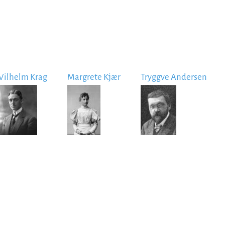
Vilhelm Krag
Margrete Kjær
Tryggve Andersen
Image
Image
Image