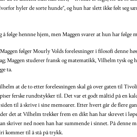
orfor hyler de sorte hunde", og hun har slett ikke følt seg særl
eg å følge hennne hjem, men Maggen svarer at hun har følge 
aggen følger Mourly Volds forelesninger i filosofi denne høst
 fag; Maggen studerer fransk og matematikk, Vilhelm tysk og h
ge ta.
ilhelm at de to etter forelesningen skal gå over gaten til Tivol
spiser ferske rundtstykker til. Det var et godt måltid på en kal
en til å skrive i sine memoarer. Etter hvert går de flere gan
er det at Vilhelm trekker frem en dikt han har skrevet i løpe
 han skriver ned noen han har summende i sinnet. På denne 
dri kommer til å stå på trykk.