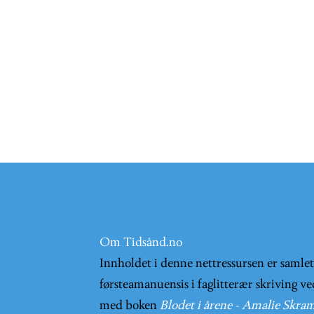
Om Tidsånd.no
Innholdet i denne nettressursen er samle
førsteamanuensis i faglitterær skriving ve
med boken
Blodet i årene - Amalie Skram