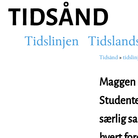
Hopp
til
hovedinnhold
Tidslinjen
Tidsland
Main
Tidsånd
tidslin
Navigasjons
navigation
Maggen D
Studente
særlig sa
hvert for