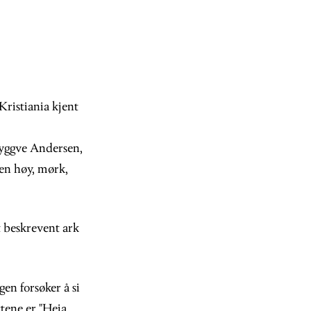
ristiania kjent
ryggve Andersen,
en høy, mørk,
t beskrevent ark
en forsøker å si
ktene er "Heia,