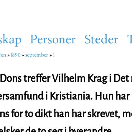
skap
Personer
Steder
jen
1890
september
1
sti
ons treffer Vilhelm Krag i Det
rsamfund i Kristiania. Hun har 
ns for to dikt han har skrevet, m
elsker de to seg i hverandre.