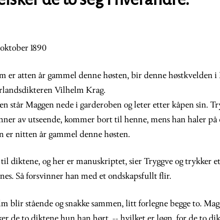
 oktober 1890
 er atten år gammel denne høsten, bir denne høstkvelden i K
rlandsdikteren Vilhelm Krag.
en står Maggen nede i garderoben og leter etter kåpen sin. T
ner av utseende, kommer bort til henne, mens han haler på 
n er nitten år gammel denne høsten.
til diktene, og her er manuskriptet, sier Tryggve og trykker e
es. Så forsvinner han med et ondskapsfullt flir.
 blir stående og snakke sammen, litt forlegne begge to. Magg
er de to diktene hun han hørt, -- hvilket er løgn, for de to di