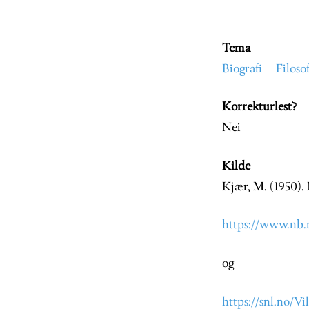
Tema
Biografi
Filosof
Korrekturlest?
Nei
Kilde
Kjær, M. (1950). 
https://www.nb
og
https://snl.no/V