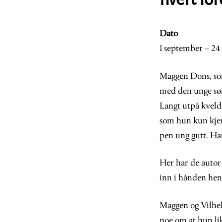
Dato
1 september – 24
Maggen Dons, som
med den unge sø
Langt utpå kveld
som hun kun kjen
pen ung gutt. Ha
Her har de autor 
inn i hånden henn
Maggen og Vilhelm
noe om at hun lik